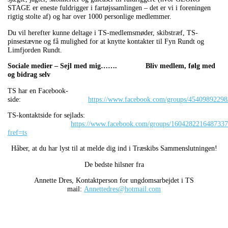
STAGE er eneste fuldrigger i fartøjssamlingen – det er vi i foreningen
rigtig stolte af) og har over 1000 personlige medlemmer.
Du vil herefter kunne deltage i TS-medlemsmøder, skibstræf, TS-
pinsestævne og få mulighed for at knytte kontakter til Fyn Rundt og
Limfjorden Rundt.
Sociale medier – Sejl med mig……. Bliv medlem, følg med
og bidrag selv
TS har en Facebook-
side:
https://www.facebook.com/groups/45409892298
TS-kontaktside for sejlads:
https://www.facebook.com/groups/1604282216487337
fref=ts
Håber, at du har lyst til at melde dig ind i Træskibs Sammenslutningen!
De bedste hilsner fra
Annette Dres, Kontaktperson for ungdomsarbejdet i TS
mail:
Annettedres@hotmail.com