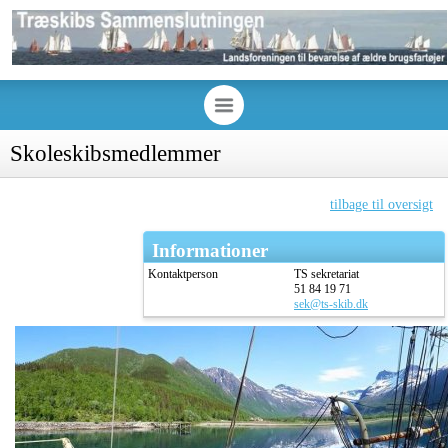
Skoleskibsmedlemmer
tilbage til oversigt
Informationer
Kontaktperson
TS sekretariat
51 84 19 71
sek@ts-skib.dk