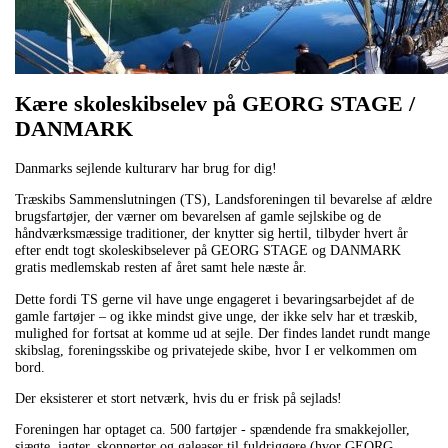
Kære skoleskibselev på GEORG STAGE /
DANMARK
Danmarks sejlende kulturarv har brug for dig!
Træskibs Sammenslutningen (TS), Landsforeningen til bevarelse af ældre
brugsfartøjer, der værner om bevarelsen af gamle sejlskibe og de
håndværksmæssige traditioner, der knytter sig hertil, tilbyder hvert år
efter endt togt skoleskibselever på GEORG STAGE og DANMARK
gratis medlemskab resten af året samt hele næste år.
Dette fordi TS gerne vil have unge engageret i bevaringsarbejdet af de
gamle fartøjer – og ikke mindst give unge, der ikke selv har et træskib,
mulighed for fortsat at komme ud at sejle. Der findes landet rundt mange
skibslag, foreningsskibe og privatejede skibe, hvor I er velkommen om
bord.
Der eksisterer et stort netværk, hvis du er frisk på sejlads!
Foreningen har optaget ca. 500 fartøjer - spændende fra smakkejoller,
sjægte, jagter, skonnerter og galeaser til fuldriggere (hvor GEORG