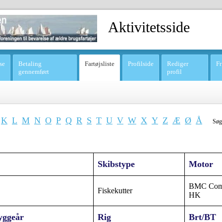
Aktivitetsside
se
Betaling
Fartøjsliste
Profilside
Rediger
Fr
gennemført
profil
K
L
M
N
O
P
Q
R
S
T
U
V
W
X
Y
Z
Æ
Ø
Å
Søg
Skibstype
Motor
BMC Com
Fiskekutter
HK
yggeår
Rig
Brt/BT