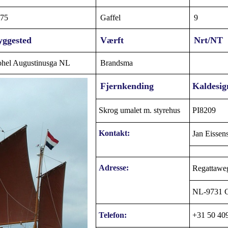
75
Gaffel
9
yggested
Værft
Nrt/NT
hel Augustinusga NL
Brandsma
Fjernkending
Kaldesig
Skrog umalet m. styrehus
PI8209
Kontakt:
Jan Eissen
Adresse:
Regattawe
NL-9731 G
Telefon:
+31 50 40