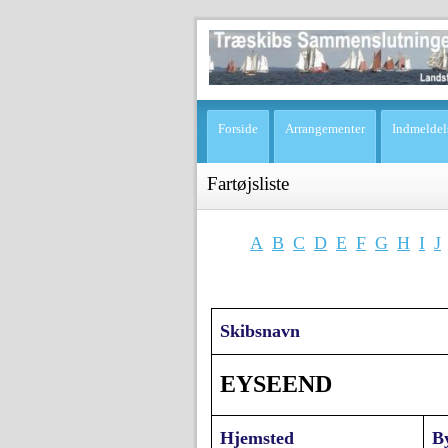
Forside
Arrangementer
Indmeldel
Fartøjsliste
A
B
C
D
E
F
G
H
I
J
Skibsnavn
EYSEEND
Hjemsted
B