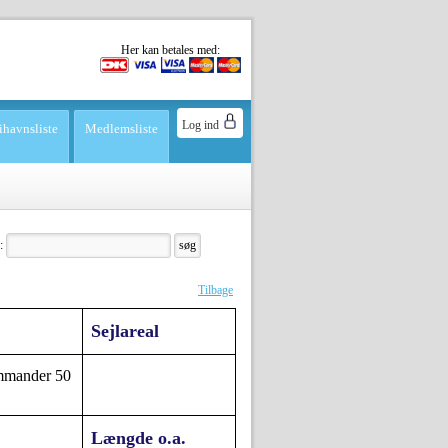
Her kan betales med:
Log ind
ihavnsliste
Medlemsliste
:
Tilbage
Sejlareal
mander 50
Længde o.a.