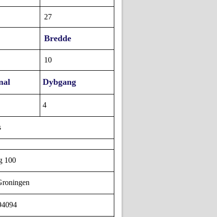
27
Bredde
10
nal
Dybgang
4
s
g 100
roningen
94094