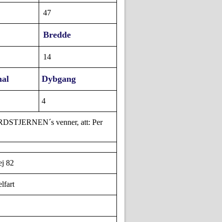
47
Bredde
14
nal
Dybgang
4
RDSTJERNEN´s venner, att: Per
ej 82
lfart