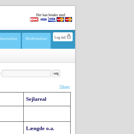
Her kan betales med:
Log ind
ihavnsliste
Medlemsliste
:
Tilbage
Sejlareal
Længde o.a.