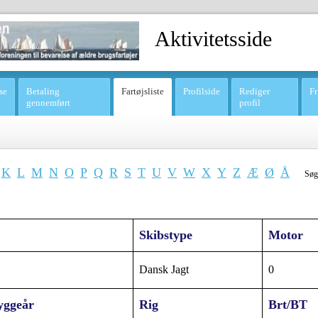
Aktivitetsside
se
Betaling
Fartøjsliste
Profilside
Rediger
Fr
gennemført
profil
K
L
M
N
O
P
Q
R
S
T
U
V
W
X
Y
Z
Æ
Ø
Å
Søg
Skibstype
Motor
Dansk Jagt
0
yggeår
Rig
Brt/BT