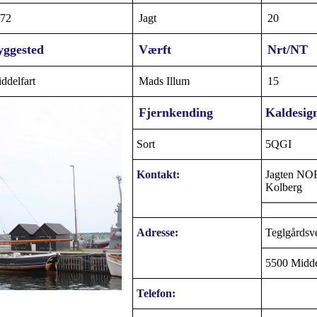
72
Jagt
20
yggested
Værft
Nrt/NT
ddelfart
Mads Illum
15
Fjernkending
Kaldesig
Sort
5QGI
Kontakt:
Jagten NO
Kolberg
Adresse:
Teglgårdsv
5500 Midde
Telefon: