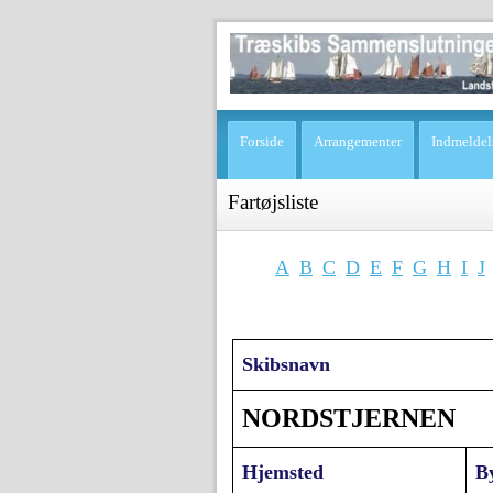
Forside
Arrangementer
Indmeldel
Fartøjsliste
A
B
C
D
E
F
G
H
I
J
Skibsnavn
NORDSTJERNEN
Hjemsted
B