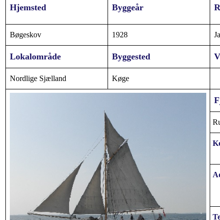
Hjemsted
Byggeår
R
Bøgeskov
1928
J
Lokalområde
Byggested
V
Nordlige Sjælland
Køge
F
Ru
K
Ad
Te