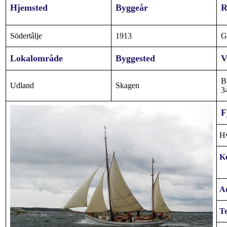
Hjemsted
Byggeår
R
Södertâlje
1913
G
Lokalområde
Byggested
V
B
Udland
Skagen
3
F
H
K
Ad
Te