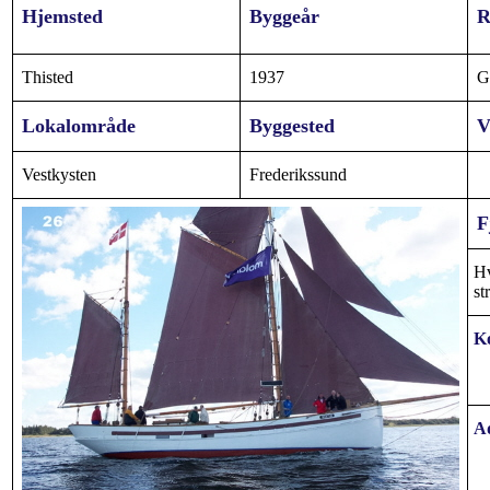
Hjemsted
Byggeår
R
Thisted
1937
G
Lokalområde
Byggested
V
Vestkysten
Frederikssund
F
Hv
st
K
Ad